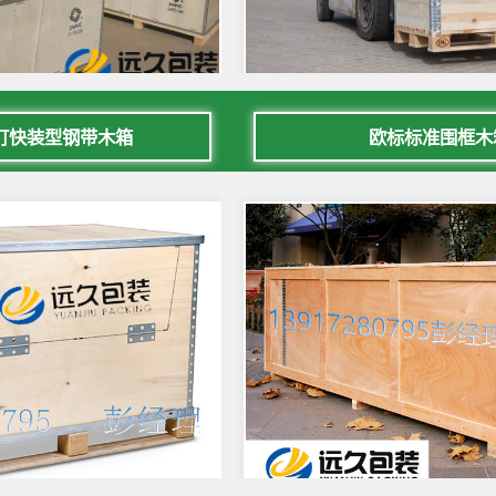
钉快装型钢带木箱
欧标标准围框木