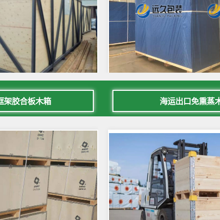
框架胶合板木箱
海运出口免熏蒸