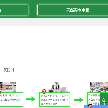
装
天然实木木箱
压、更防潮
在
线