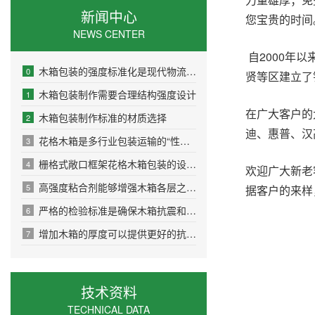
新闻中心
您宝贵的时
NEWS CENTER
自2000年
木箱包装的强度标准化是现代物流安全的基石
0
贤等区建立了
木箱包装制作需要合理结构强度设计
1
在广大客户的
木箱包装制作标准的材质选择
2
迪、惠普、汉
花格木箱是多行业包装运输的“性价比之选”
3
栅格式敞口框架花格木箱包装的设计原则
4
欢迎广大新老
高强度粘合剂能够增强木箱各层之间的粘结力
5
据客户的来样
严格的检验标准是确保木箱抗震和耐压性能的关键环节
6
增加木箱的厚度可以提供更好的抗冲击和抗压性能
7
技术资料
TECHNICAL DATA