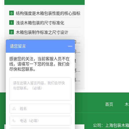
结构强度是木箱包装性能的核心指标
0
浅谈木箱包装的尺寸标准化
1
木箱包装制作标准之尺寸设计
2
花格木箱的结构是从标准到实践的精密设计
3
请您留言
花格木箱在现代物流运输体系中的实用优势
4
感谢您的关注，当前客服人员不在
花格木箱的主要适用运输包装场景
5
线，请填写一下您的信息，我们会
尽快和您联系。
栅格式敞口框架花格木箱包装的制作流程
6
加强质量意识和环保意识也是提高木箱性能的重要方面
7
首页
木
公司：上海包装木箱