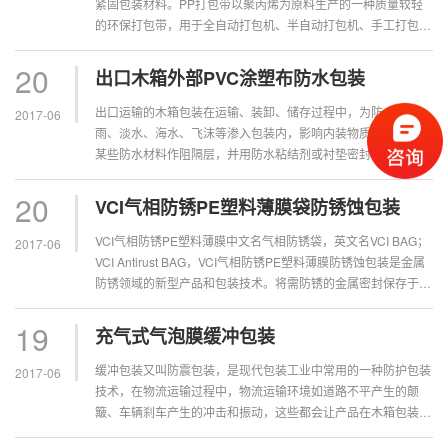
紧固包装材料。PP打包带以聚丙烯为原料生产的一种质量较轻
的环保打包带，用于全自动打包机、半自动打包机、手工打包机
等，适合捆扎数公斤至数百公斤重的纸箱或托盘包装较轻的物
体。PP打包带弹性回复好，强度高，耐水性好，耐化学性强质
20
出口木箱外部PVC涂塑布防水包装
轻柔软，即可手工捆扎又...
出口运输的木箱包装在运输、装卸、储存过程中，为防止外界
2017-06
雨、淡水、海水、飞沫等渗入包装内，影响内装物质量，而采用
某些防水材料作阻隔层，并用防水粘结剂或衬垫密封等措施以阻
止水侵入包装内部，这就是防水包装的基本原理。出口木箱外部
常用的防水包装材料是PVC涂塑布防水包装 ，PVC涂塑布主要
20
VCI气相防锈PE塑料薄膜袋防锈蚀包装
成份为聚氯乙烯...
VCI气相防锈PE塑料薄膜中文名气相防锈袋，英文名VCI BAG；
2017-06
VCI Antirust BAG，VCI气相防锈PE塑料薄膜防锈蚀包装是金属
防锈领域的新型产品和包装技术。将需防锈的金属密封保存于气
相防锈袋中时，防锈袋中的防锈粒子气化成气体，在被保护金属
的表面上形成保护膜，切断金属离子与水、氧气接触...
19
充气式气泡膜缓冲包装
缓冲包装又叫防震包装，是现代包装工业中常用的一种防护包装
2017-06
技术，在物流运输过程中，物流运输环境如道路不平产生的颠
簸、车辆刹车产生的冲击和振动，这些都会让产品在木箱包装内
部产生冲击力。缓冲包装技术就是在木箱包装与产品的中间放上