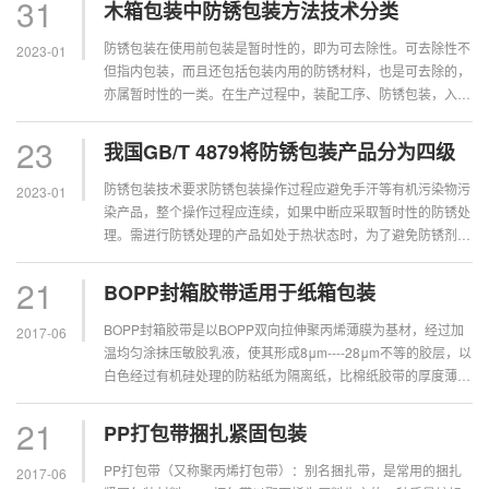
31
木箱包装中防锈包装方法技术分类
别...
防锈包装在使用前包装是暂时性的，即为可去除性。可去除性不
2023-01
但指内包装，而且还包括包装内用的防锈材料，也是可去除的，
亦属暂时性的一类。在生产过程中，装配工序、防锈包装，入库
储存多直接相连，并对工作环境都有清洁度的要求，其中包括温
湿度、空气质量等。 防锈包装标准通常采用的是GB/T4879《防
23
我国GB/T 4879将防锈包装产品分为四级
锈包装...
防锈包装技术要求防锈包装操作过程应避免手汗等有机污染物污
2023-01
染产品，整个操作过程应连续，如果中断应采取暂时性的防锈处
理。需进行防锈处理的产品如处于热状态时，为了避免防锈剂受
热流失或分解，应冷却到接近室温后再进行处理。为了达到更好
的效果，金属制品应在清洁干燥、无氧包装的环境中进行，另外
21
BOPP封箱胶带适用于纸箱包装
还可以加入适量的缓蚀...
BOPP封箱胶带是以BOPP双向拉伸聚丙烯薄膜为基材，经过加
2017-06
温均匀涂抹压敏胶乳液，使其形成8μm----28μm不等的胶层，以
白色经过有机硅处理的防粘纸为隔离纸，比棉纸胶带的厚度薄而
均匀，有透明而不吸潮的特点，有持久的粘合力，以及很好的耐
水，耐蒸气，防紫外线和耐老化性。...
21
PP打包带捆扎紧固包装
PP打包带（又称聚丙烯打包带）：别名捆扎带，是常用的捆扎
2017-06