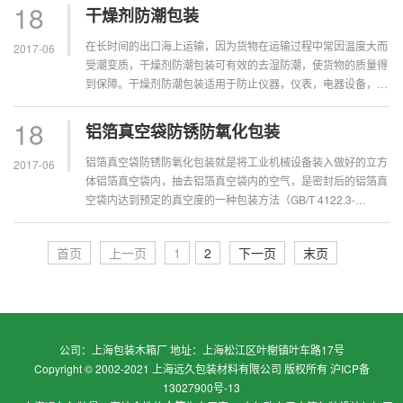
具有能够吸收冲击或振动能量的缓冲材料是产品不受物理损伤的
18
干燥剂防潮包装
一种包装方法（GB/T...
在长时间的出口海上运输，因为货物在运输过程中常因温度大而
2017-06
受潮变质，干燥剂防潮包装可有效的去湿防潮，使货物的质量得
到保障。干燥剂防潮包装适用于防止仪器，仪表，电器设备，药
品，食品，纺织品及其他各种包装物品受潮，在海运途中干燥剂
也有广泛的应用。...
18
铝箔真空袋防锈防氧化包装
铝箔真空袋防锈防氧化包装就是将工业机械设备装入做好的立方
2017-06
体铝箔真空袋内，抽去铝箔真空袋内的空气，是密封后的铝箔真
空袋内达到预定的真空度的一种包装方法（GB/T 4122.3-
2010）。近几年，铝箔真空袋防锈防氧化包装被广泛应用于精
加工零部件、电子元器件、无线电通信整机、精密仪器、机械设
首页
上一页
1
2
下一页
末页
备等出口产品...
公司：上海包装木箱厂 地址：上海松江区叶榭镇叶车路17号
Copyright © 2002-2021 上海远久包装材料有限公司 版权所有
沪ICP备
13027900号-13