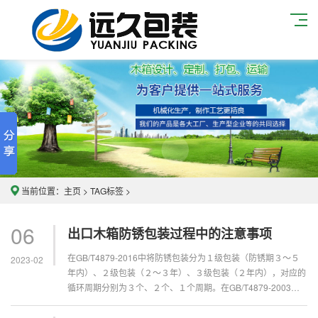
当前位置：
主页
>
TAG标签
>
06
出口木箱防锈包装过程中的注意事项
在GB/T4879-2016中将防锈包装分为１级包装（防锈期３～５
2023-02
年内）、２级包装（２～３年）、３级包装（２年内），对应的
循环周期分别为３个、２个、１个周期。在GB/T4879-2003滚
动轴承防锈包装中，对应半年防锈期、一年防锈期、两年防锈期
的分别为１个、２个、３个循环周期（试验条件与上述略有差