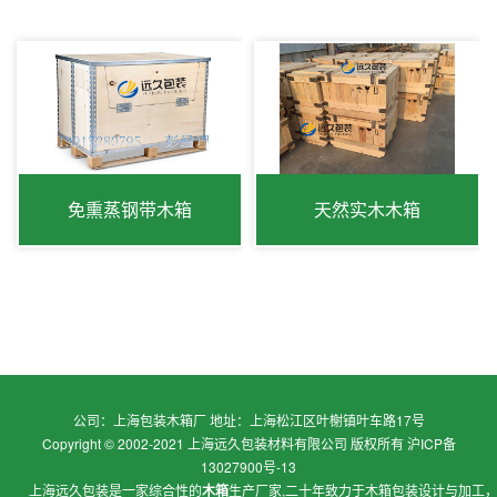
免熏蒸钢带木箱
天然实木木箱
公司：上海包装木箱厂 地址：上海松江区叶榭镇叶车路17号
Copyright © 2002-2021 上海远久包装材料有限公司 版权所有
沪ICP备
13027900号-13
上海远久包装是一家综合性的
木箱
生产厂家,二十年致力于
木箱包装
设计与加工