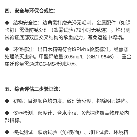
四、安全与环保合规性
：
◆ 结构安全性‌：边角需打磨光滑无毛刺，金属配件（如钢
卡钉）需做防锈处理（盐雾试验≥72小时无锈迹）‌。堆码测
试验证底部双层交叉结构的承重能力，避免运输中垮塌‌。
◆ 环保标准‌：出口木箱需符合ISPM15检疫标准，经熏蒸
处理杀灭虫卵‌。甲醛释放量≤0.5mg/L（GB/T 9846），重金
属迁移量需通过GC-MS检测达标‌。
五、综合评估三步验证法‌：
◆ 初筛‌：目测颜色均匀度、纹理清晰度，排除明显缺陷‌。
◆ 仪器检测‌：密度计、含水率仪、X光探伤覆盖物理及内
部指标‌。
◆ 模拟测试‌：跌落试验（角/棱/面）、堆压试验、环境箱