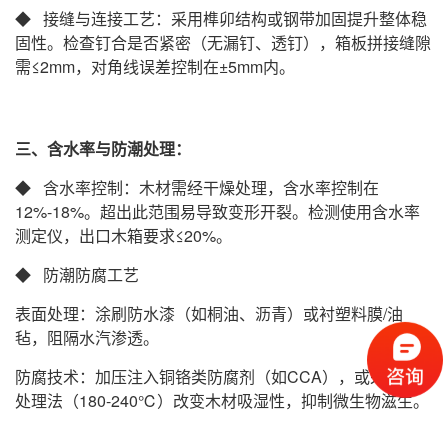
◆ 接缝与连接工艺‌：采用榫卯结构或钢带加固提升整体稳
固性。检查钉合是否紧密（无漏钉、透钉），箱板拼接缝隙
需≤2mm，对角线误差控制在±5mm内‌。
三、含水率与防潮处理
：
◆ 含水率控制‌：木材需经干燥处理，含水率控制在
12%-18%。超出此范围易导致变形开裂。检测使用含水率
测定仪，出口木箱要求≤20%‌。
◆ 防潮防腐工艺‌
表面处理‌：涂刷防水漆（如桐油、沥青）或衬塑料膜/油
毡，阻隔水汽渗透‌。
防腐技术‌：加压注入铜铬类防腐剂（如CCA），或采用热
处理法（180-240℃）改变木材吸湿性，抑制微生物滋生‌。