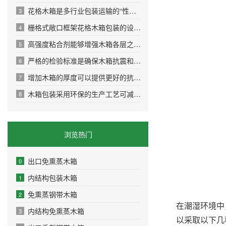
花格木箱是多行业包装运输的“性价比之选”
3
栅格式敞口框架花格木箱包装的设计原则
4
高强度粘合剂能够增强木箱各层之间的粘结力
5
严格的检验标准是确保木箱抗震和耐压性能的关键环节
6
增加木箱的厚度可以提供更好的抗冲击和抗压性能
7
木箱包装采用环保的生产工艺可减少对环境的污染
8
浏览热门
出口免熏蒸木箱
0
内结构包装木箱
1
免熏蒸钢带木箱
2
在潮湿环境中
内结构免熏蒸木箱
3
以采取以下几