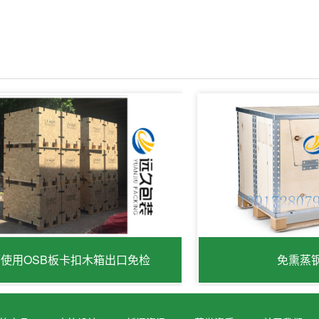
使用OSB板卡扣木箱出口免检
免熏蒸