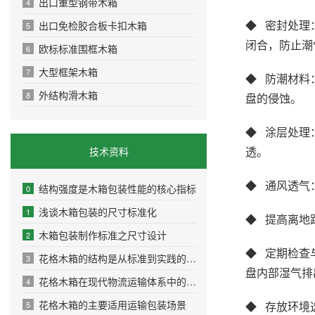
出口重型钢带木箱
4
◆ 密封处理
出口免检胶合板卡扣木箱
5
闭合，防止潮
欧标标准围框木箱
6
大型框架木箱
7
◆ 防潮材料
外结构滑木箱
8
盘的侵蚀。
◆ 涂层处理
透。
技术资料
◆ 通风透气
结构强度是木箱包装性能的核心指标
0
浅谈木箱包装的尺寸标准化
1
◆ 提高离地
木箱包装制作标准之尺寸设计
2
◆ 定期检查
花格木箱的结构是从标准到实践的精密设计
3
盘内部湿气排
花格木箱在现代物流运输体系中的实用优势
4
花格木箱的主要适用运输包装场景
◆ 存放环境
5