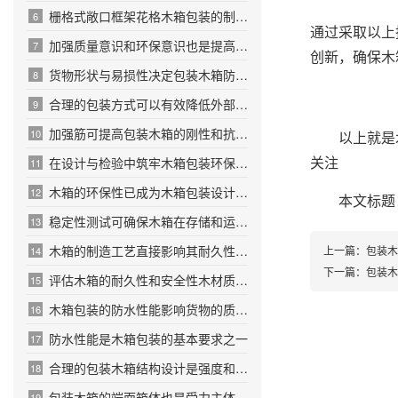
栅格式敞口框架花格木箱包装的制作流程
6
通过采取以上
加强质量意识和环保意识也是提高木箱性能的重要方面
7
创新，确保木
货物形状与易损性决定包装木箱防护等级与内部设计
8
合理的包装方式可以有效降低外部压力和冲击对木箱的影响
9
加强筋可提高包装木箱的刚性和抗扭曲能力
10
以上就是木
关注
在设计与检验中筑牢木箱包装环保防线
11
木箱的环保性已成为木箱包装设计及检验中的重要指标
12
本文标题
稳定性测试可确保木箱在存储和运输过程中保持稳定
13
木箱的制造工艺直接影响其耐久性与安全性
上一篇：包装木
14
下一篇：包装木
评估木箱的耐久性和安全性木材质量是关键基础
15
木箱包装的防水性能影响货物的质量和安全
16
防水性能是木箱包装的基本要求之一
17
合理的包装木箱结构设计是强度和稳定性的保证
18
包装木箱的端面箱体也是受力主体之一
19