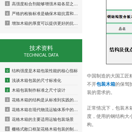
高强度粘合剂能够增强木箱各层之间的粘结力
5
严格的检验标准是确保木箱抗震和耐压性能的关键环节
6
增加木箱的厚度可以提供更好的抗冲击和抗压性能
7
技术资料
TECHNICAL DATA
结构强度是木箱包装性能的核心指标
0
中国制造的大国工匠
浅谈木箱包装的尺寸标准化
1
不开
包装木箱
的保驾
木箱包装制作标准之尺寸设计
2
装的需求的。
花格木箱的结构是从标准到实践的精密设计
3
正常情况下，包装木
花格木箱在现代物流运输体系中的实用优势
4
度，使用的钢结构大
花格木箱的主要适用运输包装场景
5
构。
栅格式敞口框架花格木箱包装的制作流程
6