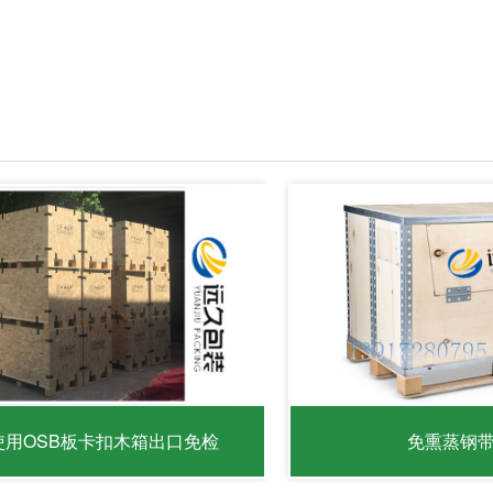
使用OSB板卡扣木箱出口免检
免熏蒸钢