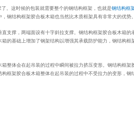
要求了。这时候的包装就需要整个的钢结构框架，也就是
钢结构框
中，钢结构框架胶合板木箱也当然比木质框架具有非常大的优势
垂直支撑，两端面设有十字斜拉支撑。钢结构框架胶合板木箱的
木箱的基础上增加了钢架结构以增强其承载防护能力，钢结构框
木箱整体会在起吊装的过程中瞬间被拉力挤压变形。钢结构框架
结构框架胶合板木箱整体在起吊装的过程中不受拉力的变形，钢