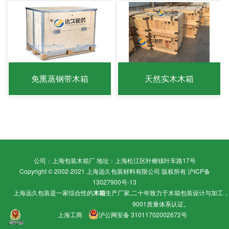
免熏蒸钢带木箱
天然实木木箱
公司：上海包装木箱厂 地址：上海松江区叶榭镇叶车路17号
Copyright © 2002-2021 上海远久包装材料有限公司 版权所有
沪ICP备
13027900号-13
上海远久包装是一家综合性的
木箱
生产厂家,二十年致力于
木箱包装
设计与加工
9001质量体系认证。
上海工商
沪公网安备 31011702002672号