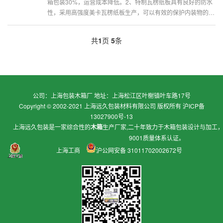
箱包装30%，运营成本降低。2、特制瓦楞纸板具有良好的防水
性，采用高强度美卡瓦楞纸板生产，可以有效的保护内装物的安
全。3、缓冲性能好，可安全地保护精密度高的产品。4、可以重
复使用，回收性强，降低了包装成本。5、相比木箱包装重量
共
1
页
5
条
轻，易于搬运和装箱...
公司：上海包装木箱厂 地址：上海松江区叶榭镇叶车路17号
Copyright © 2002-2021 上海远久包装材料有限公司 版权所有
沪ICP备
13027900号-13
上海远久包装是一家综合性的
木箱
生产厂家,二十年致力于
木箱包装
设计与加工
9001质量体系认证。
上海工商
沪公网安备 31011702002672号