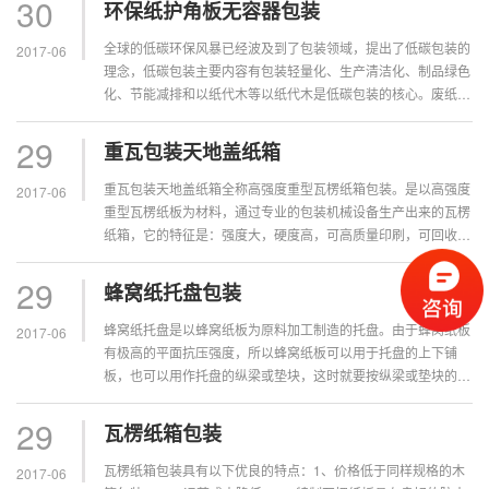
30
环保纸护角板无容器包装
全球的低碳环保风暴已经波及到了包装领域，提出了低碳包装的
2017-06
理念，低碳包装主要内容有包装轻量化、生产清洁化、制品绿色
化、节能减排和以纸代木等以纸代木是低碳包装的核心。废纸循
环利用，不但减少木材用量，少砍伐林木，保护生态环境，还节
能节水、减排。纸护角板作为护边、护角、护顶、护底的防护包
29
重瓦包装天地盖纸箱
装新材料，开辟了“无...
重瓦包装天地盖纸箱全称高强度重型瓦楞纸箱包装。是以高强度
2017-06
重型瓦楞纸板为材料，通过专业的包装机械设备生产出来的瓦楞
纸箱，它的特征是：强度大，硬度高，可高质量印刷，可回收，
绿色环保。是木箱包装、金属包装的升级替代产品，是中国包装
业向低碳经济转型作出的重大决策之一，特别在机电产品包装中
29
蜂窝纸托盘包装
更为强调以纸代木包装...
蜂窝纸托盘是以蜂窝纸板为原料加工制造的托盘。由于蜂窝纸板
2017-06
有极高的平面抗压强度，所以蜂窝纸板可以用于托盘的上下铺
板，也可以用作托盘的纵梁或垫块，这时就要按纵梁或垫块的标
准尺寸由几层较厚的蜂窝纸板组合加工而成。正是由于蜂窝纸托
盘的出现，对于托盘行业以及整个包装行业是一个里程碑式的发
29
瓦楞纸箱包装
展。...
瓦楞纸箱包装具有以下优良的特点：1、价格低于同样规格的木
2017-06