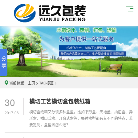
当前位置：
主页
>
TAG标签
>
30
模切工艺模切盒包装纸箱
模切盒纸箱又分很多种盒型，比如书形盒、天地盖、抽屉盒、异
2017-06
形盒、插口式盒、开窗式盒等，每种盒型都有其不同的特点，若
要定制，盒型该怎么选？...