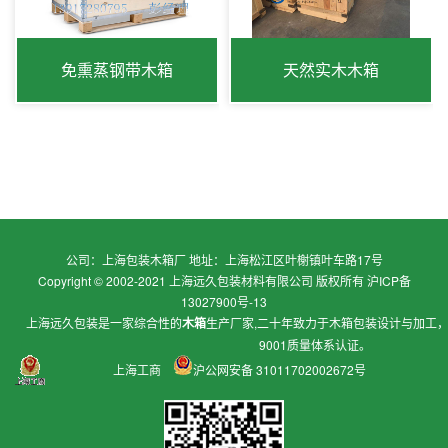
免熏蒸钢带木箱
天然实木木箱
公司：上海包装木箱厂 地址：上海松江区叶榭镇叶车路17号
Copyright © 2002-2021 上海远久包装材料有限公司 版权所有
沪ICP备
13027900号-13
上海远久包装是一家综合性的
木箱
生产厂家,二十年致力于
木箱包装
设计与加工
9001质量体系认证。
上海工商
沪公网安备 31011702002672号