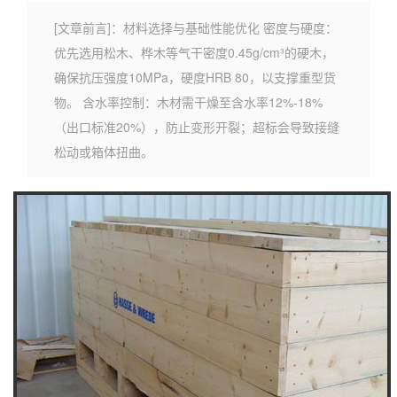
[文章前言]：材料选择与基础性能优化 密度与硬度‌：
优先选用松木、桦木等气干密度0.45g/cm³的硬木，
确保抗压强度10MPa，硬度HRB 80，以支撑重型货
物‌。 含水率控制‌：木材需干燥至含水率12%-18%
（出口标准20%），防止变形开裂；超标会导致接缝
松动或箱体扭曲‌。