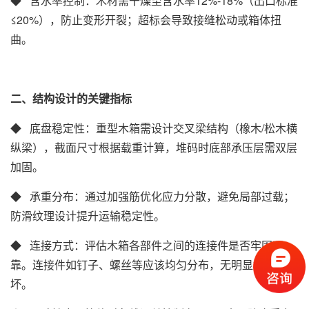
◆ 含水率控制‌：木材需干燥至含水率12%-18%（出口标准
≤20%），防止变形开裂；超标会导致接缝松动或箱体扭
曲‌。
二、结构设计的关键指标
◆ 底盘稳定性‌：重型木箱需设计交叉梁结构（橡木/松木横
纵梁），截面尺寸根据载重计算，堆码时底部承压层需双层
加固‌。
◆ 承重分布‌：通过加强筋优化应力分散，避免局部过载；
防滑纹理设计提升运输稳定性‌。
◆ 连接方式‌：评估木箱各部件之间的连接件是否牢固可
靠。连接件如钉子、螺丝等应该均匀分布，无明显松动或损
坏。