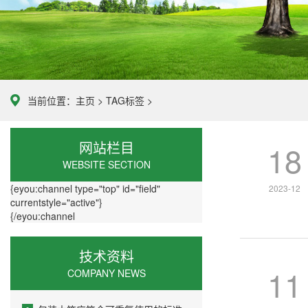
当前位置：
主页
>
TAG标签
>
网站栏目
18
WEBSITE SECTION
{eyou:channel type="top" id="field"
2023-12
currentstyle="active"}
{/eyou:channel
技术资料
11
COMPANY NEWS