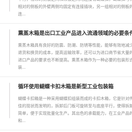
相对的侧板的外壁两侧均固定有连接插块，另一组相对的侧板
连...
熏蒸木箱是出口工业产品进入流通领域的必要条
熏蒸木箱具有良好的防震、防潮、防锈等性能，能够有效地减
退货和换货的成本，提高运输效率，还可以为进口商节省大量
进口产品的要求也不断提高。熏蒸木箱作为一种必要的包装形
装...
循环使用蝴蝶卡扣木箱是新型工业包装箱
蝴蝶卡扣箱是一种采用蝴蝶扣组装而成的卡扣木箱，它是针对
佳的现状而发明的，拆卸后门板可旋转至与底座平行，使得拆
简单，便于实现批量化生产。其出色的承载能力，在工业产品
和...