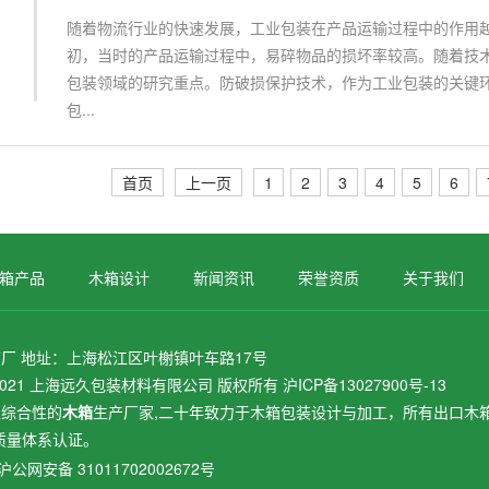
随着物流行业的快速发展，工业包装在产品运输过程中的作用越
初，当时的产品运输过程中，易碎物品的损坏率较高。随着技
包装领域的研究重点。防破损保护技术，作为工业包装的关键
包...
首页
上一页
1
2
3
4
5
6
箱产品
木箱设计
新闻资讯
荣誉资质
关于我们
厂 地址：上海松江区叶榭镇叶车路17号
2002-2021 上海远久包装材料有限公司 版权所有
沪ICP备13027900号-13
家综合性的
木箱
生产厂家,二十年致力于
木箱包装
设计与加工，所有
出口木
1质量体系认证。
沪公网安备 31011702002672号