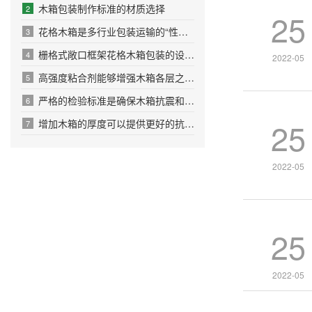
木箱包装制作标准的材质选择
2
25
花格木箱是多行业包装运输的“性价比之选”
3
栅格式敞口框架花格木箱包装的设计原则
4
2022-05
高强度粘合剂能够增强木箱各层之间的粘结力
5
严格的检验标准是确保木箱抗震和耐压性能的关键环节
6
25
增加木箱的厚度可以提供更好的抗冲击和抗压性能
7
2022-05
25
2022-05