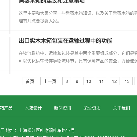
熏蒸木箱的建议和注意事项
这里主要和大家分享一些熏蒸木箱知识，以及关于熏蒸木箱的
理有几点要提醒大家。...
出口实木木箱包装在运输过程中的功能
在物流系统中，运输和包装是其中两个重要组成部分，它们是
可以优化运输储存等物流环节，具有保障产品的安全，方便储运装
首页
上一页
8
9
10
11
12
13
箱产品
木箱设计
新闻资讯
荣誉资质
关于我们
厂 地址：上海松江区叶榭镇叶车路17号