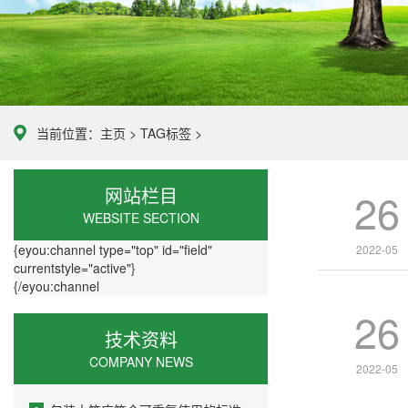
当前位置：
主页
>
TAG标签
>
网站栏目
26
WEBSITE SECTION
{eyou:channel type="top" id="field"
2022-05
currentstyle="active"}
{/eyou:channel
26
技术资料
COMPANY NEWS
2022-05