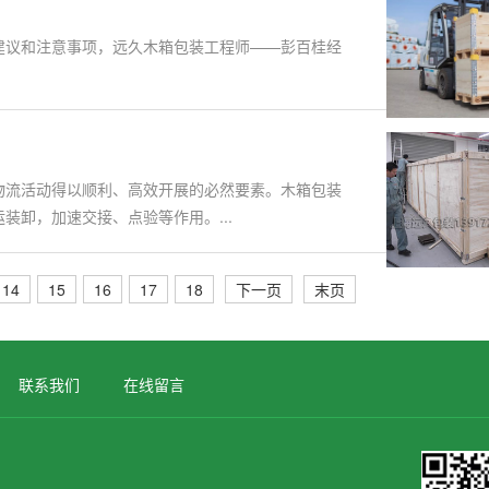
建议和注意事项，远久木箱包装工程师——彭百桂经
物流活动得以顺利、高效开展的必然要素。木箱包装
卸，加速交接、点验等作用。...
14
15
16
17
18
下一页
末页
联系我们
在线留言