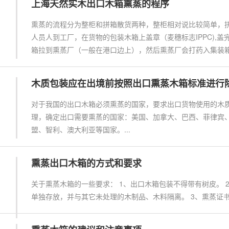
上海天然实木出口木箱熏蒸的程序
熏蒸的流程分为整柜和拼箱散货两种，整柜相对说比较简单，
人员人到工厂，在货物的包装木箱上盖章（麦穗标志IPPC),
箱拉到熏蒸厂（一般在港口边上），然后熏蒸厂会打药入集装箱
木质包装应在出境前按照出口熏蒸木箱标准进行
对于我国的出口木箱必须熏蒸的国家，要求出口货物使用的木
理，确定出口需要熏蒸的国家：美国、加拿大、巴西、菲律宾
盟、智利、澳大利亚等国家。...
熏蒸出口木箱的方式和要求
关于熏蒸木箱的一些要求： 1、出口木箱包装不得带有树皮。
单独存放，并与其它未处理的木制品、木料隔离。 3、熏蒸证书的