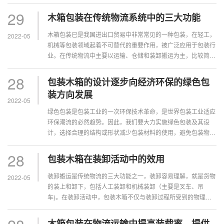
工、配送和信息服务功能是随着现代物流的发展逐步发展起来
的，是现代物流的最重要特征。物流包装技术水平的不断提升，
29
木箱包装在传统物流系统中的三大功能
将为物流行业的整体进步提...
木箱包装已是我国进出口贸易中非常常见的一种包装，在轻工，
2022-05
机械等包装领域起着不可替代的重要作用，被广泛应用于包装行
业。在传统物流中主要以运输、仓储和装卸搬运为主，比较简单
和初级，因此木箱包装在传统物流中的三大功能就是运输功能、
仓储功能、装卸搬运功能。...
28
包装木箱的设计逐步向经济环保的绿色包
装方向发展
2022-05
绿色包装是包装工业的一次环保技术革命，是世界包装工业适应
环保潮流的必然趋势。因此，我们要大力实施绿色包装及其设
计，选择合理的结构或形状减少包装材料的使用，避免包装物的
随意丢弃，标出包装材料的成分及回收标志，并且考虑到包装废
弃后的回收和再循环利用,最终实现对产品技术先进、经济环保
28
包装木箱在装卸活动中的效用
的绿色包装。...
装卸搬运是传统物流的三大功能之一，装卸容易理解，就是货物
2022-05
的装上和卸下，包括人工装卸和机械装卸（主要是叉车、吊
车)。在装卸活动中，包装木箱不仅与装卸过程所受到的物理作
用有关，也与装卸效率有关。在装卸过程中，不管是机械装卸，
还是人力装卸，都会有跌落的情况。...
木箱包装在物流运输中提高装载率、提供