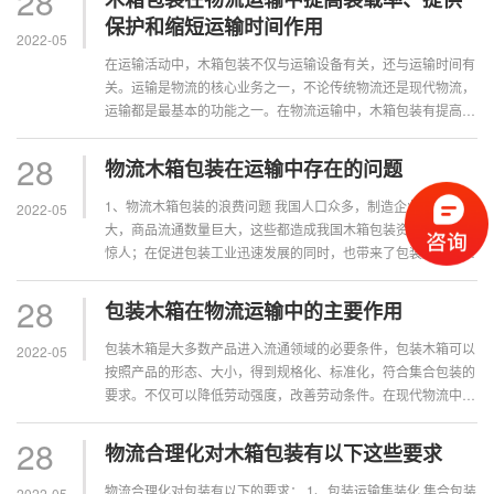
28
保护和缩短运输时间作用
2022-05
在运输活动中，木箱包装不仅与运输设备有关，还与运输时间有
关。运输是物流的核心业务之一，不论传统物流还是现代物流，
运输都是最基本的功能之一。在物流运输中，木箱包装有提高装
载率，提供保护和缩短运输时间等三个方面的效用。...
28
物流木箱包装在运输中存在的问题
1、物流木箱包装的浪费问题 我国人口众多，制造企业数量庞
2022-05
大，商品流通数量巨大，这些都造成我国木箱包装资源消耗数量
惊人；在促进包装工业迅速发展的同时，也带来了包装废弃物的
持续增加。但令人堪忧的是木箱包装废弃物的回收利用率较低，
一方面，大量原本可以继续回收利用的木箱包装被当作无用废物
28
包装木箱在物流运输中的主要作用
直接抛弃，造成资源...
包装木箱是大多数产品进入流通领域的必要条件，包装木箱可以
2022-05
按照产品的形态、大小，得到规格化、标准化，符合集合包装的
要求。不仅可以降低劳动强度，改善劳动条件。在现代物流中运
输包装的木箱在的主要作用有以下几点。 ...
28
物流合理化对木箱包装有以下这些要求
物流合理化对包装有以下的要求： 1、包装运输集装化 集合包装
2022-05