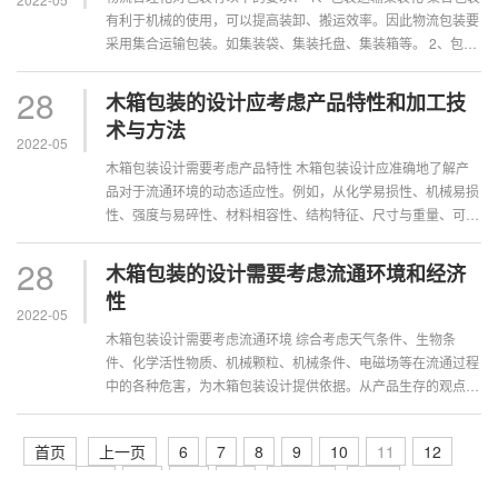
有利于机械的使用，可以提高装卸、搬运效率。因此物流包装要
采用集合运输包装。如集装袋、集装托盘、集装箱等。 2、包装
成本低廉化和合理化...
28
木箱包装的设计应考虑产品特性和加工技
术与方法
2022-05
木箱包装设计需要考虑产品特性 木箱包装设计应准确地了解产
品对于流通环境的动态适应性。例如，从化学易损性、机械易损
性、强度与易碎性、材料相容性、结构特征、尺寸与重量、可拆
卸性、载荷类型、产品成本等方面分析产品的基本特征。...
28
木箱包装的设计需要考虑流通环境和经济
性
2022-05
木箱包装设计需要考虑流通环境 综合考虑天气条件、生物条
件、化学活性物质、机械颗粒、机械条件、电磁场等在流通过程
中的各种危害，为木箱包装设计提供依据。从产品生存的观点分
析，任何包装产品在寿命期内的装卸、搬运、储存、运输等环节
都会受到各种物流环境因素的单独、组合或综合的作用，可能会
首页
上一页
6
7
8
9
10
11
12
降低甚至破坏产品的性...
13
14
15
16
下一页
末页